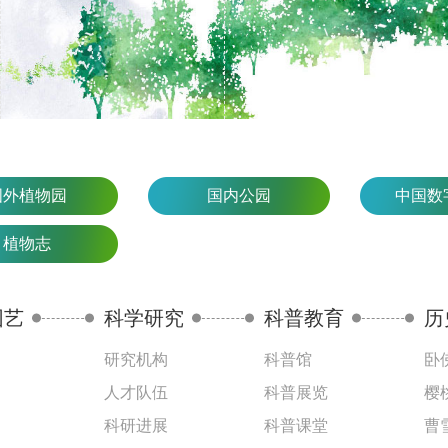
国外植物园
国内公园
中国数
植物志
园艺
科学研究
科普教育
历
研究机构
科普馆
卧
人才队伍
科普展览
樱
科研进展
科普课堂
曹