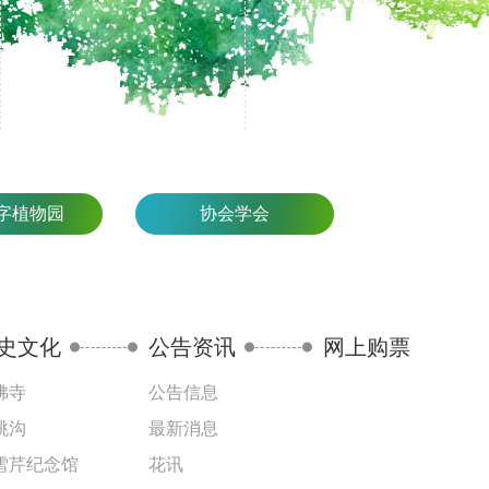
字植物园
协会学会
史文化
公告资讯
网上购票
佛寺
公告信息
桃沟
最新消息
雪芹纪念馆
花讯