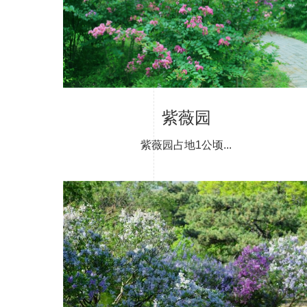
紫薇园
紫薇园占地1公顷...