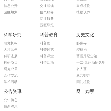
信息公开
交通路线
重点植物
园区规划
便民服务
植物认养
商业服务
园区导览
科学研究
科普教育
历史文化
研究机构
科普馆
卧佛寺
人才队伍
科普展览
樱桃沟
科研进展
科普课堂
曹雪芹纪念馆
科研项目
科普活动
一二·九运动纪念地
研究成果
名人墓
合作交流
康熙御碑
学术活动
国礼植物
公告资讯
网上购票
公告信息
最新消息