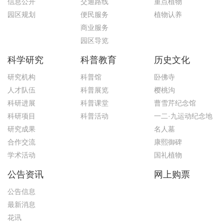
信息公开
交通路线
重点植物
园区规划
便民服务
植物认养
商业服务
园区导览
科学研究
科普教育
历史文化
研究机构
科普馆
卧佛寺
人才队伍
科普展览
樱桃沟
科研进展
科普课堂
曹雪芹纪念馆
科研项目
科普活动
一二·九运动纪念地
研究成果
名人墓
合作交流
康熙御碑
学术活动
国礼植物
公告资讯
网上购票
公告信息
最新消息
花讯