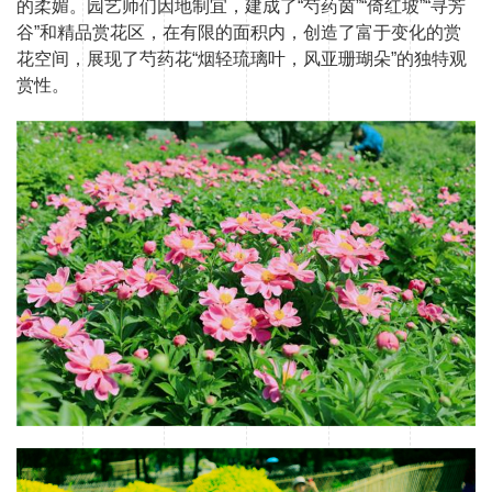
的柔媚。园艺师们因地制宜，建成了“芍药茵”“倚红坡”“寻芳
谷”和精品赏花区，在有限的面积内，创造了富于变化的赏
花空间，展现了芍药花“烟轻琉璃叶，风亚珊瑚朵”的独特观
赏性。