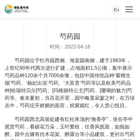
En
芍药园
时间：2022-04-18
芍药园位于牡丹园西侧、海棠园南侧，建于1983年，
上世纪90年代两次进行扩建，占地面积1.5公顷，集中展示
芍药品种120余个共7000余墩，包括中国传统品种‘紫檀生
烟’芍药、‘杨妃出浴’芍药、‘大富贵’芍药等以及欧美芍药品
种[哈瑞特贝尔]芍药、[玛格丽特公主]芍药、[珊瑚的魅力]芍
药等。春末夏初，当百花开罢，园中略显寂寥之时，在万绿
丛中，芍药绽开娇媚的面容，姹紫嫣红，令人赏心悦目。
芍药园西北高坡处建有红柱朱顶的“挽香亭”，坐在亭中
观赏芍药，看硕花万朵，玉叶繁枝，任香风抚面，如痴如
醉。园中点缀有仿木花架、醉露台等小品建筑，更衬出芍药