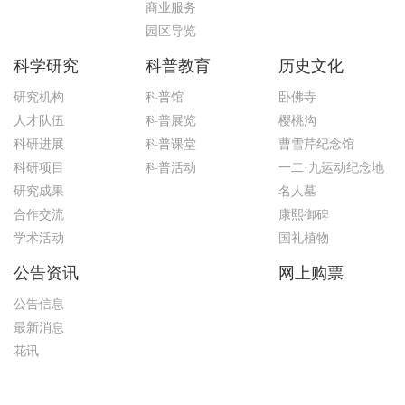
商业服务
园区导览
科学研究
科普教育
历史文化
研究机构
科普馆
卧佛寺
人才队伍
科普展览
樱桃沟
科研进展
科普课堂
曹雪芹纪念馆
科研项目
科普活动
一二·九运动纪念地
研究成果
名人墓
合作交流
康熙御碑
学术活动
国礼植物
公告资讯
网上购票
公告信息
最新消息
花讯