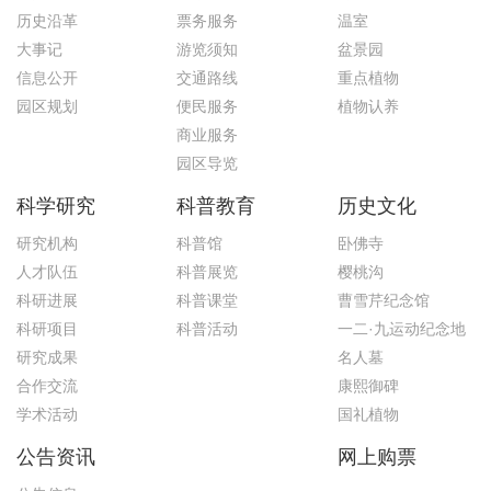
历史沿革
票务服务
温室
大事记
游览须知
盆景园
信息公开
交通路线
重点植物
园区规划
便民服务
植物认养
商业服务
园区导览
科学研究
科普教育
历史文化
研究机构
科普馆
卧佛寺
人才队伍
科普展览
樱桃沟
科研进展
科普课堂
曹雪芹纪念馆
科研项目
科普活动
一二·九运动纪念地
研究成果
名人墓
合作交流
康熙御碑
学术活动
国礼植物
公告资讯
网上购票