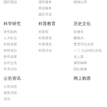
园区规划
便民服务
植物认养
商业服务
园区导览
科学研究
科普教育
历史文化
研究机构
科普馆
卧佛寺
人才队伍
科普展览
樱桃沟
科研进展
科普课堂
曹雪芹纪念馆
科研项目
科普活动
一二·九运动纪念地
研究成果
名人墓
合作交流
康熙御碑
学术活动
国礼植物
公告资讯
网上购票
公告信息
最新消息
花讯