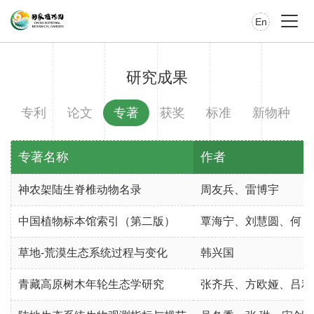
En
研究成果
专利
论文
专著
获奖
标准
新物种
专著名称
作者
神农架陆生脊椎动物名录
周友兵、雷博宇
中国植物标本馆索引（第二版）
覃海宁、刘慧圆、何 强、
草地-荒漠生态系统过程与变化
韩兴国
青藏高原树木年轮生态学研究
张齐兵、方欧娅、吕利