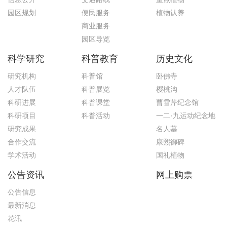
园区规划
便民服务
植物认养
商业服务
园区导览
科学研究
科普教育
历史文化
研究机构
科普馆
卧佛寺
人才队伍
科普展览
樱桃沟
科研进展
科普课堂
曹雪芹纪念馆
科研项目
科普活动
一二·九运动纪念地
研究成果
名人墓
合作交流
康熙御碑
学术活动
国礼植物
公告资讯
网上购票
公告信息
最新消息
花讯