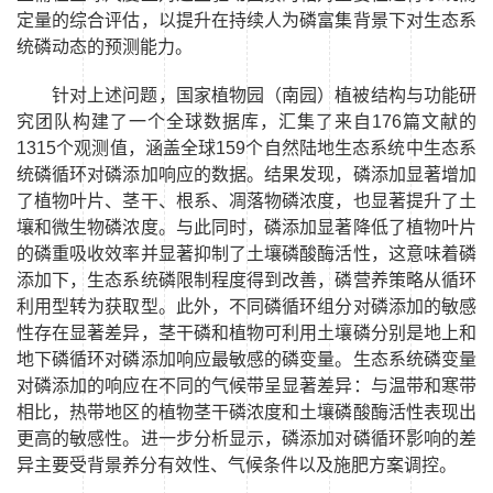
定量的综合评估，以提升在持续人为磷富集背景下对生态系
统磷动态的预测能力。
针对上述问题，国家植物园（南园）植被结构与功能研
究团队构建了一个全球数据库，汇集了来自
176
篇文献的
1315
个观测值，涵盖全球
159
个自然陆地生态系统中生态系
统磷循环对磷添加响应的数据。结果发现，磷添加显著增加
了植物叶片、茎干、根系、凋落物磷浓度，也显著提升了土
壤和微生物磷浓度。与此同时，磷添加显著降低了植物叶片
的磷重吸收效率并显著抑制了土壤磷酸酶活性，这意味着磷
添加下，生态系统磷限制程度得到改善，磷营养策略从循环
利用型转为获取型。此外，不同磷循环组分对磷添加的敏感
性存在显著差异，茎干磷和植物可利用土壤磷分别是地上和
地下磷循环对磷添加响应最敏感的磷变量。生态系统磷变量
对磷添加的响应在不同的气候带呈显著差异：与温带和寒带
相比，热带地区的植物茎干磷浓度和土壤磷酸酶活性表现出
更高的敏感性。进一步分析显示，磷添加对磷循环影响的差
异主要受背景养分有效性、气候条件以及施肥方案调控。