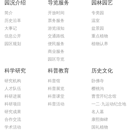
园况介绍
导览服务
园林园艺
简介
开放时间
专类园
历史沿革
票务服务
温室
大事记
游览须知
盆景园
信息公开
交通路线
重点植物
园区规划
便民服务
植物认养
商业服务
园区导览
科学研究
科普教育
历史文化
研究机构
科普馆
卧佛寺
人才队伍
科普展览
樱桃沟
科研进展
科普课堂
曹雪芹纪念馆
科研项目
科普活动
一二·九运动纪念地
研究成果
名人墓
合作交流
康熙御碑
学术活动
国礼植物