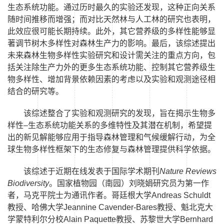
生态系统功能。通过历时最久的实验还发现，这种正向关系
随时间推移而增强；而对比天然林与人工林的研究也表明，
此效应很可能长期持续。此外，其它营养级的多样性能够显
著调节树木多样性对森林生产力的影响。最后，该综述提出
未来森林生物多样性实验研究和设计需关注的重点方向，包
括关注除生产力外的更多生态系统功能、控制其它营养级生
物多样性、增加背景依赖因素的考虑以及实验和观测途径相
结合的研究等。
该综述整合了实验和观测研究的发现，旨在揭示生物多
样性–生态系统功能关系的多维特性及其潜在机制，希望提
出的新见解能够应用于指导森林管理和气候缓解行动，为全
球生物多样性框架下的生态修复与森林管理提供科学依据。
该综述于近期在线发表于国际学术期刊
Nature Reviews
Biodiversity
。
国家植物园（南园）
刘晓娟研究员为第一作
者，马克平院士为通讯作者。哥廷根大学
Andreas Schuldt
教授、哈佛大学
Jeannine Cavender-Bares
教授、魁北克大
学蒙特利尔分校
Alain Paquette
教授、苏黎世大学
Bernhard