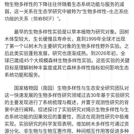
物生物多样性的下降往往伴随着生态系统功能与服务的减
弱，这一关系在生态学研究中被称为“生物多样性
–生态系统
功能的关系（简称BEF
）”。
最早的生物多样性实验是以草本植物为研究对象。因树
木体型较大、生长缓慢且寿命长，直到
1999
年全球才出现
了第一个以树木为主要研究对象的生物多样性野外实验。之
后此类实验蓬勃发展，研究也逐渐成熟。到
2026
年初，全
球已建成
45
个大规模森林生物多样性实验。这些实验的关键
目标是理解树种丰富度或其它森林多样性指标如何影响生态
系统功能和服务。
国家植物园（南园）生物多样性与生态安全研究团队对
这一快速发展的生物多样性研究领域过去
30
年基于实验研究
的主要发现进行了系统梳理与概述，并置于观测性研究的背
景中进行阐释。综述探讨了实验研究对揭示生物多样性与生
态系统功能的因果效应的重要性，而这在观测性研究中极难
实现。实验研究的科学发现表明，增加树木多样性可通过资
源分化、非生物与生物互惠作用、种间相互作用等促进多种