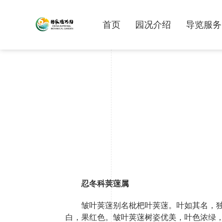
首页
园况介绍
导览服务
忍冬科荚蒾属
皱叶荚蒾别名枇杷叶荚蒾。叶如其名，
白，果红色。皱叶荚蒾树姿优美，叶色浓绿