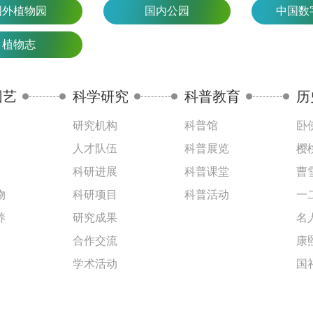
国外植物园
国内公园
中国数
植物志
园艺
科学研究
科普教育
历
研究机构
科普馆
卧
人才队伍
科普展览
樱
科研进展
科普课堂
曹
物
科研项目
科普活动
一
养
研究成果
名
合作交流
康
学术活动
国