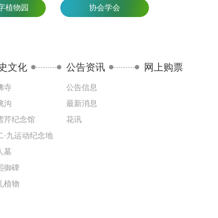
字植物园
协会学会
史文化
公告资讯
网上购票
佛寺
公告信息
桃沟
最新消息
雪芹纪念馆
花讯
二·九运动纪念地
人墓
熙御碑
礼植物