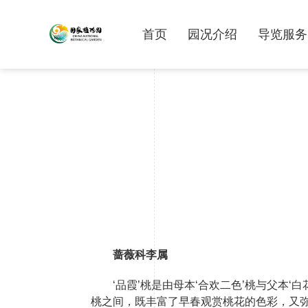
首页
园况介绍
导览服务
蔷薇科李属
‘品霞’桃是由母本‘合欢二色’桃与父本
桃之间，既丰富了早春观赏桃花的色彩，又弥