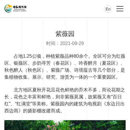
En
紫薇园
时间：2021-09-29
占地1.25公顷，种植紫薇品种80余个。全区可分为红薇
区、银薇区、步韵寻芳（春花区）、吟香醉月（夏花区）、
秋色醉人（秋色区）、紫薇广场、诗境蕴古等几个部分，是
集植物收集、展示、研究、游赏为一体的一个重要园区。
北方地区夏秋开花且花色鲜艳的乔木不多，而论花期之
长，花色之丰富和鲜艳，则非紫薇莫属，故紫薇又有“百日
红”、“红满堂”等美称。紫薇园内的建筑为电视剧《东边日出
西边雨》的摄影棚改建而成。