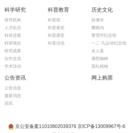
科学研究
科普教育
历史文化
研究机构
科普馆
卧佛寺
人才队伍
科普展览
樱桃沟
科研进展
科普课堂
曹雪芹纪念馆
科研项目
科普活动
一二·九运动纪念地
研究成果
名人墓
合作交流
康熙御碑
学术活动
国礼植物
公告资讯
网上购票
公告信息
最新消息
花讯
京公安备案11010802039376 京ICP备13009967号-6