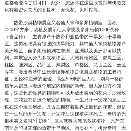
道都会变得甘甜可口。此外，您还将在这里欣赏到与佛教文
化有着密切关系的菩提树、无忧花、贝叶棕等。
热带沙漠植物展室又名仙人掌和多浆植物室，面积
1200平方米，栽植及展示仙人掌类及多浆植物1000余种
（含品种），主要原产于热带和亚热带的干旱及半干旱地
区。这类植物具有很强的抗旱能力，其中仙人掌类植物原产
美洲地区，而多浆植物则在非洲、亚洲以及美洲都可以找
到。本展室又分为多浆植物区、大戟科植物区、虎尾兰区、
柱区、强刺区、品种区、凤梨区、芦荟区、龙舌兰区、云区
等等。漫漫黄沙中生长着怪异植物是该展室植物的主要特
征，直径80厘米的金琥、高达5.5米的巨人柱，别具一格的
稻草人都显示着这个展室内植物的新奇。但大家也许不知
道，这些长的怪异的植物却可以开放出美丽的花朵，沙漠玫
瑰、昙花就都是这个展室的植物。一生只开一次花的龙舌兰
也在这个展室展出。龙舌兰拥有着世界上最长的花絮，但是
它一生只能开一次花，开完花后这棵植株将死亡。奇特的光
棍树英文名叫“牛奶树”，属大戟科大戟属多浆植物，原产东
南非及印度东部的热带干旱地区。肉质乔木，树形奇特，无