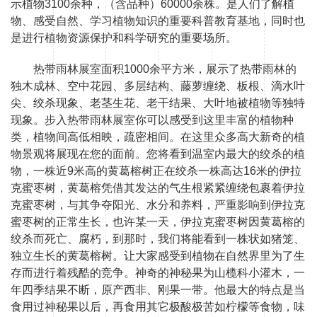
示植物3100余种，（含品种）60000余株。是人们了解植
物、感受自然、学习植物知识的重要科普教育基地，同时也
是进行植物资源保护和科学研究的重要场所。
热带雨林展室面积1000余平方米，展示了热带雨林的
独木成林、空中花园、多层结构、藤萝缠绕、板根、滴水叶
尖、绞杀现象、老茎生花、老干结果、大叶地被植物等独特
现象。步入热带雨林展室你可以感受到这里丰富的植物种
类，植物间高低相映，疏密相间。在这里众多高大新奇的植
物景观将展现在您的面前。您将看到温室内最大的绞杀的植
物，一株近9米高的黄葛榕树正在绞杀一株高达16米的伊拉
克蜜枣树，黄葛榕凭借其发达的气生根紧紧缠绕包裹着伊拉
克蜜枣树，与其争夺阳光、水分和养料，严重影响到伊拉克
蜜枣树的正常生长，也许某一天，伊拉克蜜枣树因黄葛榕的
绞杀而死亡、腐朽，到那时，我们将能看到一株状如猪笼、
独立生长的黄葛榕树。让大家感受到植物在自然界里为了生
存而进行着残酷的竞争。神奇的神秘果为山榄科小灌木，一
年四季结果不断，原产西非、刚果一带。他最大的特点是当
食用过神秘果以后，再食用其它极酸极苦如柠檬等食物，味