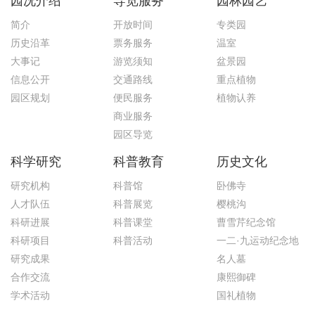
园况介绍
导览服务
园林园艺
简介
开放时间
专类园
历史沿革
票务服务
温室
大事记
游览须知
盆景园
信息公开
交通路线
重点植物
园区规划
便民服务
植物认养
商业服务
园区导览
科学研究
科普教育
历史文化
研究机构
科普馆
卧佛寺
人才队伍
科普展览
樱桃沟
科研进展
科普课堂
曹雪芹纪念馆
科研项目
科普活动
一二·九运动纪念地
研究成果
名人墓
合作交流
康熙御碑
学术活动
国礼植物