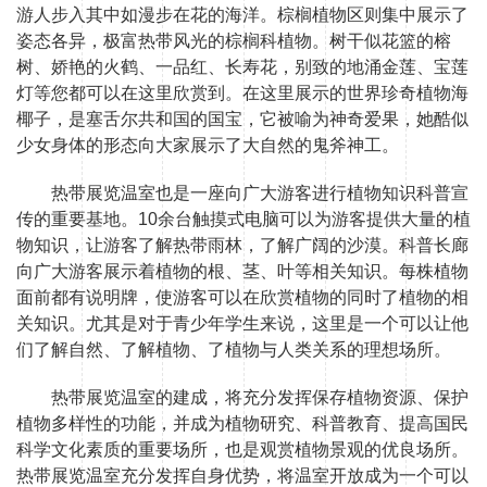
游人步入其中如漫步在花的海洋。棕榈植物区则集中展示了
姿态各异，极富热带风光的棕榈科植物。树干似花篮的榕
树、娇艳的火鹤、一品红、长寿花，别致的地涌金莲、宝莲
灯等您都可以在这里欣赏到。在这里展示的世界珍奇植物海
椰子，是塞舌尔共和国的国宝，它被喻为神奇爱果，她酷似
少女身体的形态向大家展示了大自然的鬼斧神工。
热带展览温室也是一座向广大游客进行植物知识科普宣
传的重要基地。10余台触摸式电脑可以为游客提供大量的植
物知识，让游客了解热带雨林，了解广阔的沙漠。科普长廊
向广大游客展示着植物的根、茎、叶等相关知识。每株植物
面前都有说明牌，使游客可以在欣赏植物的同时了植物的相
关知识。尤其是对于青少年学生来说，这里是一个可以让他
们了解自然、了解植物、了植物与人类关系的理想场所。
热带展览温室的建成，将充分发挥保存植物资源、保护
植物多样性的功能，并成为植物研究、科普教育、提高国民
科学文化素质的重要场所，也是观赏植物景观的优良场所。
热带展览温室充分发挥自身优势，将温室开放成为一个可以