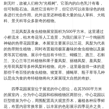
刺无叶，故被人们称为“光棍树”。它茎内的白色乳汁有毒，
但可制取石油。虽然它没有叶子，但它仍可以依靠绿色的枝
条进行光合作用。此外这里还种植着大量的仙人掌科、大戟
科、景天科等众多新奇的植物。
兰花凤梨及食虫植物展室面积为500平方米。这里通过
小桥流水，枯木奇花等人工造景，为我们展示了一个绚丽而
神秘的热带花园景象。本展室主要展示以兰花、凤梨为代表
的热带附生植物，同时布置栽培极富趣味的食虫植物以及蕨
类等其它植物。展示中包括有卡特兰、蝴蝶兰、惠兰、石斛
兰、文心兰等兰科植物和果子蔓凤梨、丽穗凤梨、羞凤梨、
光萼荷凤梨等多种凤梨科植物。此外，这里最值得一体的是
那些千奇百怪的食虫植物。猪笼草、捕蝇草、瓶子草等几种
以昆虫为食的奇特植物将向大家展现大自然的奇妙。
四季花园展室位于展览的中心部位，在其3500平方米
的展室内，分为中心花园和棕榈植物区两部分。中心花园以
巨型喷泉为中心，周围配置高大观赏乔木，遍植各种应季鲜
花，布置内容常换常新，以丰富的色彩展示四季花卉之美，