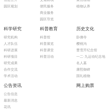
园区规划
便民服务
植物认养
商业服务
园区导览
科学研究
科普教育
历史文化
研究机构
科普馆
卧佛寺
人才队伍
科普展览
樱桃沟
科研进展
科普课堂
曹雪芹纪念馆
科研项目
科普活动
一二·九运动纪念地
研究成果
名人墓
合作交流
康熙御碑
学术活动
国礼植物
公告资讯
网上购票
公告信息
最新消息
花讯