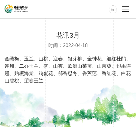
En
花讯3月
时间：2022-04-18
金缕梅、玉兰、山桃、迎春、银芽柳、金钟花、迎红杜鹃、
连翘、二乔玉兰、杏、山杏、欧洲山茱萸、山茱萸、翅果连
翘、贴梗海棠、鸡蛋花、郁香忍冬、香荚蒾、番红花、白花
山碧桃、望春玉兰