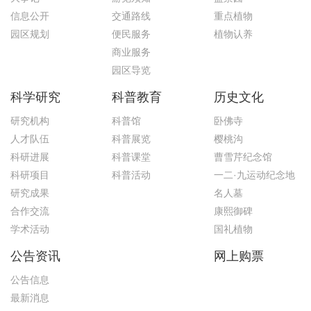
信息公开
交通路线
重点植物
园区规划
便民服务
植物认养
商业服务
园区导览
科学研究
科普教育
历史文化
研究机构
科普馆
卧佛寺
人才队伍
科普展览
樱桃沟
科研进展
科普课堂
曹雪芹纪念馆
科研项目
科普活动
一二·九运动纪念地
研究成果
名人墓
合作交流
康熙御碑
学术活动
国礼植物
公告资讯
网上购票
公告信息
最新消息