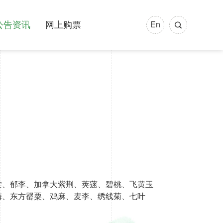
公告资讯
网上购票
En
棠、郁李、加拿大紫荆、荚蒾、碧桃、飞黄玉
梅、东方罂粟、鸡麻、麦李、绣线菊、七叶