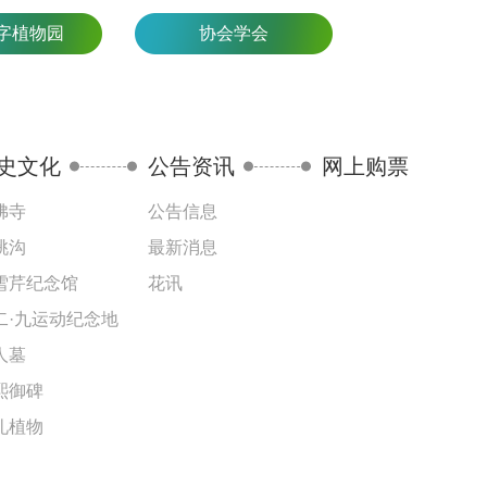
字植物园
协会学会
史文化
公告资讯
网上购票
佛寺
公告信息
桃沟
最新消息
雪芹纪念馆
花讯
二·九运动纪念地
人墓
熙御碑
礼植物