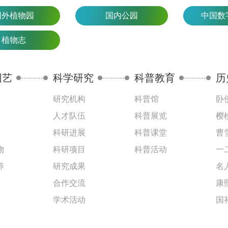
国外植物园
国内公园
中国数
植物志
园艺
科学研究
科普教育
历
研究机构
科普馆
卧
人才队伍
科普展览
樱
科研进展
科普课堂
曹
物
科研项目
科普活动
一
养
研究成果
名
合作交流
康
学术活动
国