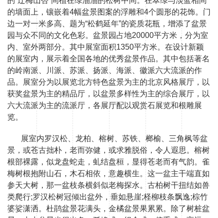
的“辽梅山杏”间植在绿油油的松树中间。在翠绿与淡蓝相间
的墙面上，镶嵌着4幅盆景图案的浮雕和4个圆形的花饰。门
边一对一米多高、题为“松鹤延年”的瓷质花瓶，增添了盆景
园与众不同的文化色彩。盆景园占地20000平方米，分为室
内、室外两部分。其中展室面积1350平方米。在设计新颖
的展室内，展示着全国各地的优秀盆景作品。其中包括著名
的岭南派、川派、苏派、扬派、海派、徽派六大流派的作
品。展室分为以展览北方特色盆景为主的北京风格展厅，以
获奖盆景为主的精品厅，以盆景多样性为主的综合展厅，以
六大流派为主的流派厅，各展厅配以观赏石展览和根雕展
览。
展室内罗汉松、龙柏、榕树、苏铁、榔榆、三角枫等盆
景，或苍古拙朴，老而弥健，或求雅脱俗，令人遐思。榕树
根部裸露，似龙盘蛇走，虬结盘桓，显得苍老而有气韵。雀
梅树根抱附山石，木石相依，意趣横生。这一盆主干端直如
参天大树，那一盆枝条横斜似老梅探水。古柏树干扭结如兽
类爬行;罗汉松树冠倾出盆外，垂如悬崖;柽柳枝条飘逸;棕竹
婆娑潇洒。杜鹃盆景花满头，金橘盆景果累累。除了树桩盆