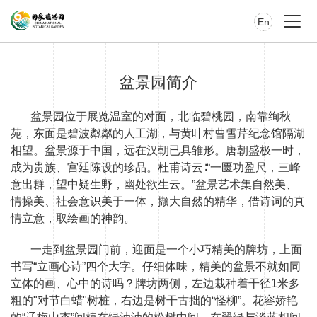
En
盆景园简介
盆景园位于展览温室的对面，北临碧桃园，南靠绚秋
苑，东面是碧波粼粼的人工湖，与黄叶村曹雪芹纪念馆隔湖
相望。盆景源于中国，远在汉朝已具雏形。唐朝盛极一时，
成为贵族、宫廷陈设的珍品。杜甫诗云∶“一匮功盈尺，三峰
意出群，望中疑生野，幽处欲生云。”盆景艺术集自然美、
情操美、社会意识美于一体，撷大自然的精华，借诗词的真
情立意，取绘画的神韵。
一走到盆景园门前，迎面是一个小巧精美的牌坊，上面
书写“立画心诗”四个大字。仔细体味，精美的盆景不就如同
立体的画、心中的诗吗？牌坊两侧，左边栽种着干径1米多
粗的"对节白蜡"树桩，右边是树干古拙的“怪柳”。花容娇艳