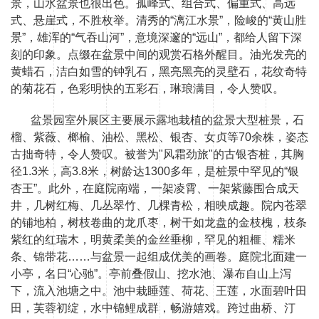
景，山水盆景也很出色。孤峰式、组合式、偏重式、高远
式、悬崖式，不胜枚举。清秀的“漓江水景”，险峻的“黄山胜
景”，雄浑的“气吞山河”，意境深邃的“远山”，都给人留下深
刻的印象。点缀在盆景中间的观赏石格外醒目。油光发亮的
黄蜡石，洁白如雪的钟乳石，黑亮黑亮的灵壁石，花纹奇特
的菊花石，色彩明快的五彩石，琳琅满目，令人赞叹。
盆景园室外展区主要展示露地栽植的盆景大型桩景，石
榴、紫薇、榔榆、油松、黑松、银杏、女贞等70余株，姿态
古拙奇特，令人赞叹。被誉为"风霜劲旅"的古银杏桩，其胸
径1.3米，高3.8米，树龄达1300多年，是桩景中罕见的“银
杏王”。此外，在庭院南端，一架凌霄、一架紫藤围合成天
井，几树红梅、几丛翠竹、几棵青松，相映成趣。院内苍翠
的铺地柏，树枝卷曲的龙爪枣，树干如龙盘的金枝槐，枝条
紫红的红瑞木，明黄柔美的金丝垂柳，罕见的粗榧、糯米
条、锦带花……与盆景一起组成优美的画卷。庭院北面建一
小亭，名日“心驰”。亭前叠假山、挖水池、瀑布自山上泻
下，流入池塘之中。池中栽睡莲、荷花、王莲，水面碧叶田
田，芙蓉初绽，水中锦鲤成群，畅游嬉戏。跨过曲桥、汀