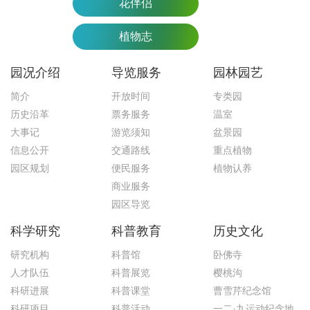
花伴侣
植物志
园况介绍
导览服务
园林园艺
简介
开放时间
专类园
历史沿革
票务服务
温室
大事记
游览须知
盆景园
信息公开
交通路线
重点植物
园区规划
便民服务
植物认养
商业服务
园区导览
科学研究
科普教育
历史文化
研究机构
科普馆
卧佛寺
人才队伍
科普展览
樱桃沟
科研进展
科普课堂
曹雪芹纪念馆
科研项目
科普活动
一二·九运动纪念地