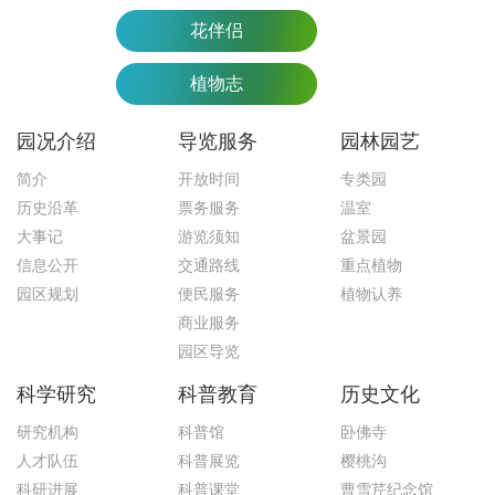
花伴侣
植物志
园况介绍
导览服务
园林园艺
简介
开放时间
专类园
历史沿革
票务服务
温室
大事记
游览须知
盆景园
信息公开
交通路线
重点植物
园区规划
便民服务
植物认养
商业服务
园区导览
科学研究
科普教育
历史文化
研究机构
科普馆
卧佛寺
人才队伍
科普展览
樱桃沟
科研进展
科普课堂
曹雪芹纪念馆