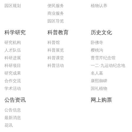
园区规划
便民服务
植物认养
商业服务
园区导览
科学研究
科普教育
历史文化
研究机构
科普馆
卧佛寺
人才队伍
科普展览
樱桃沟
科研进展
科普课堂
曹雪芹纪念馆
科研项目
科普活动
一二·九运动纪念地
研究成果
名人墓
合作交流
康熙御碑
学术活动
国礼植物
公告资讯
网上购票
公告信息
最新消息
花讯