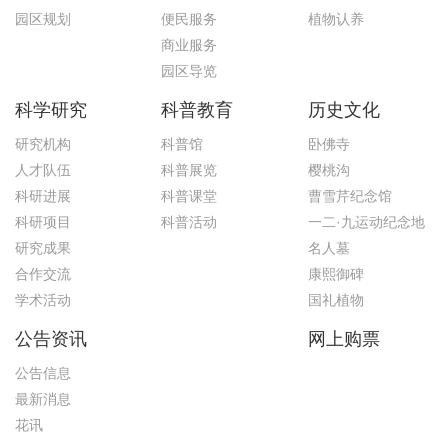
园区规划
便民服务
植物认养
商业服务
园区导览
科学研究
科普教育
历史文化
研究机构
科普馆
卧佛寺
人才队伍
科普展览
樱桃沟
科研进展
科普课堂
曹雪芹纪念馆
科研项目
科普活动
一二·九运动纪念地
研究成果
名人墓
合作交流
康熙御碑
学术活动
国礼植物
公告资讯
网上购票
公告信息
最新消息
花讯