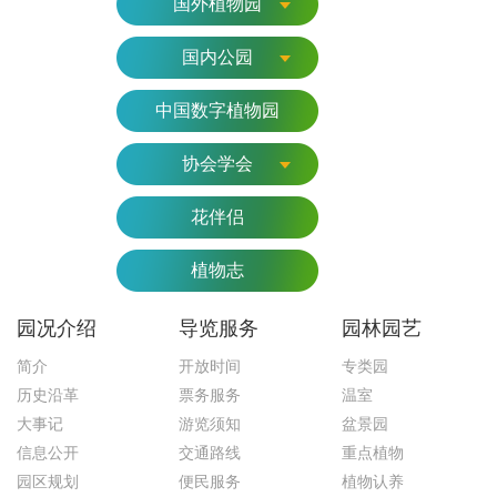
国外植物园
国内公园
中国数字植物园
协会学会
花伴侣
植物志
园况介绍
导览服务
园林园艺
简介
开放时间
专类园
历史沿革
票务服务
温室
大事记
游览须知
盆景园
信息公开
交通路线
重点植物
园区规划
便民服务
植物认养