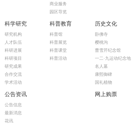
商业服务
园区导览
科学研究
科普教育
历史文化
研究机构
科普馆
卧佛寺
人才队伍
科普展览
樱桃沟
科研进展
科普课堂
曹雪芹纪念馆
科研项目
科普活动
一二·九运动纪念地
研究成果
名人墓
合作交流
康熙御碑
学术活动
国礼植物
公告资讯
网上购票
公告信息
最新消息
花讯