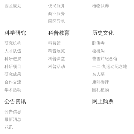
园区规划
便民服务
植物认养
商业服务
园区导览
科学研究
科普教育
历史文化
研究机构
科普馆
卧佛寺
人才队伍
科普展览
樱桃沟
科研进展
科普课堂
曹雪芹纪念馆
科研项目
科普活动
一二·九运动纪念地
研究成果
名人墓
合作交流
康熙御碑
学术活动
国礼植物
公告资讯
网上购票
公告信息
最新消息
花讯