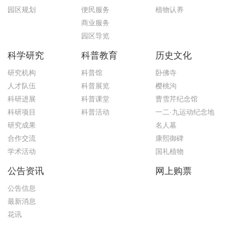
园区规划
便民服务
植物认养
商业服务
园区导览
科学研究
科普教育
历史文化
研究机构
科普馆
卧佛寺
人才队伍
科普展览
樱桃沟
科研进展
科普课堂
曹雪芹纪念馆
科研项目
科普活动
一二·九运动纪念地
研究成果
名人墓
合作交流
康熙御碑
学术活动
国礼植物
公告资讯
网上购票
公告信息
最新消息
花讯