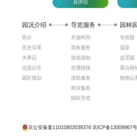
花伴侣
园况介绍
导览服务
园林
简介
开放时间
专类园
历史沿革
票务服务
温室
大事记
游览须知
盆景园
信息公开
交通路线
重点植
园区规划
便民服务
植物认
商业服务
园区导览
京公安备案11010802039376 京ICP备13009967号