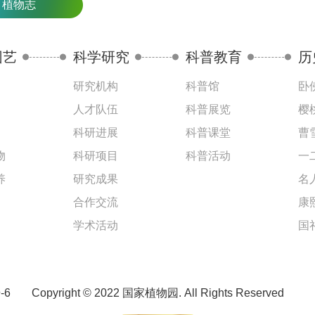
植物志
园艺
科学研究
科普教育
历
研究机构
科普馆
卧
人才队伍
科普展览
樱
科研进展
科普课堂
曹
物
科研项目
科普活动
一
养
研究成果
名
合作交流
康
学术活动
国
-6
Copyright © 2022 国家植物园. All Rights Reserved