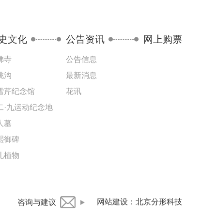
史文化
公告资讯
网上购票
佛寺
公告信息
桃沟
最新消息
雪芹纪念馆
花讯
二·九运动纪念地
人墓
熙御碑
礼植物
网站建设
：
北京分形科技
咨询与建议