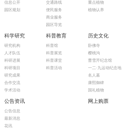
信息公开
交通路线
重点植物
园区规划
便民服务
植物认养
商业服务
园区导览
科学研究
科普教育
历史文化
研究机构
科普馆
卧佛寺
人才队伍
科普展览
樱桃沟
科研进展
科普课堂
曹雪芹纪念馆
科研项目
科普活动
一二·九运动纪念地
研究成果
名人墓
合作交流
康熙御碑
学术活动
国礼植物
公告资讯
网上购票
公告信息
最新消息
花讯