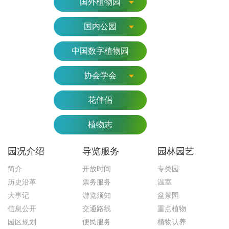
国外植物园
国内公园
中国数字植物园
协会学会
花伴侣
植物志
园况介绍
导览服务
园林园艺
简介
开放时间
专类园
历史沿革
票务服务
温室
大事记
游览须知
盆景园
信息公开
交通路线
重点植物
园区规划
便民服务
植物认养