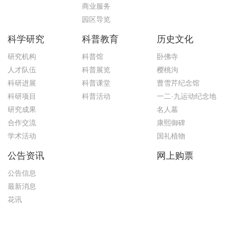
商业服务
园区导览
科学研究
科普教育
历史文化
研究机构
科普馆
卧佛寺
人才队伍
科普展览
樱桃沟
科研进展
科普课堂
曹雪芹纪念馆
科研项目
科普活动
一二·九运动纪念地
研究成果
名人墓
合作交流
康熙御碑
学术活动
国礼植物
公告资讯
网上购票
公告信息
最新消息
花讯