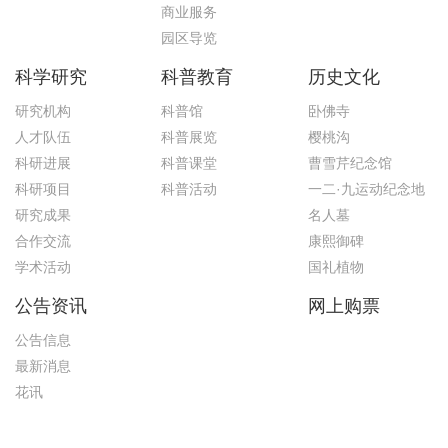
商业服务
园区导览
科学研究
科普教育
历史文化
研究机构
科普馆
卧佛寺
人才队伍
科普展览
樱桃沟
科研进展
科普课堂
曹雪芹纪念馆
科研项目
科普活动
一二·九运动纪念地
研究成果
名人墓
合作交流
康熙御碑
学术活动
国礼植物
公告资讯
网上购票
公告信息
最新消息
花讯