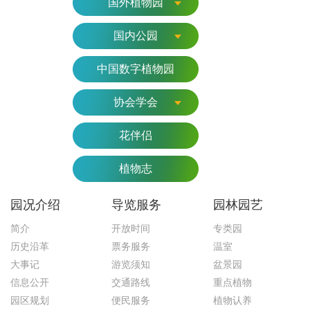
国外植物园
国内公园
中国数字植物园
协会学会
花伴侣
植物志
园况介绍
导览服务
园林园艺
简介
开放时间
专类园
历史沿革
票务服务
温室
大事记
游览须知
盆景园
信息公开
交通路线
重点植物
园区规划
便民服务
植物认养