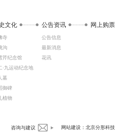
史文化
公告资讯
网上购票
佛寺
公告信息
桃沟
最新消息
雪芹纪念馆
花讯
二·九运动纪念地
人墓
熙御碑
礼植物
网站建设
：
北京分形科技
咨询与建议