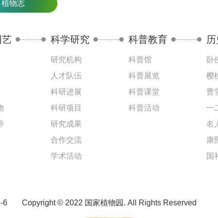
植物志
园艺
科学研究
科普教育
历
研究机构
科普馆
卧
人才队伍
科普展览
樱
科研进展
科普课堂
曹
物
科研项目
科普活动
一
养
研究成果
名
合作交流
康
学术活动
国
-6
Copyright © 2022 国家植物园. All Rights Reserved