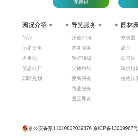
花伴侣
园况介绍
导览服务
园林
简介
开放时间
专类园
历史沿革
票务服务
温室
大事记
游览须知
盆景园
信息公开
交通路线
重点植
园区规划
便民服务
植物认
商业服务
园区导览
京公安备案11010802039376 京ICP备13009967号