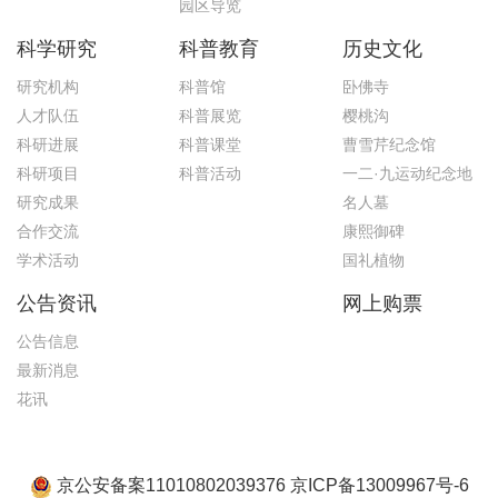
园区导览
科学研究
科普教育
历史文化
研究机构
科普馆
卧佛寺
人才队伍
科普展览
樱桃沟
科研进展
科普课堂
曹雪芹纪念馆
科研项目
科普活动
一二·九运动纪念地
研究成果
名人墓
合作交流
康熙御碑
学术活动
国礼植物
公告资讯
网上购票
公告信息
最新消息
花讯
京公安备案11010802039376 京ICP备13009967号-6