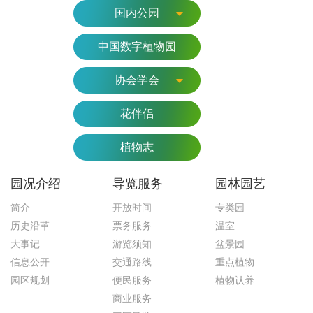
国内公园
中国数字植物园
协会学会
花伴侣
植物志
园况介绍
导览服务
园林园艺
简介
开放时间
专类园
历史沿革
票务服务
温室
大事记
游览须知
盆景园
信息公开
交通路线
重点植物
园区规划
便民服务
植物认养
商业服务