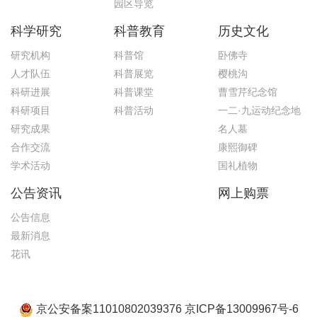
园区导览
科学研究
科普教育
历史文化
研究机构
科普馆
卧佛寺
人才队伍
科普展览
樱桃沟
科研进展
科普课堂
曹雪芹纪念馆
科研项目
科普活动
一二·九运动纪念地
研究成果
名人墓
合作交流
康熙御碑
学术活动
国礼植物
公告资讯
网上购票
公告信息
最新消息
花讯
京公安备案11010802039376 京ICP备13009967号-6