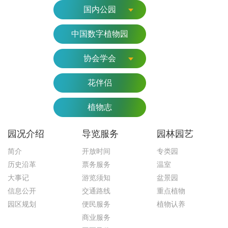
国内公园
中国数字植物园
协会学会
花伴侣
植物志
园况介绍
导览服务
园林园艺
简介
开放时间
专类园
历史沿革
票务服务
温室
大事记
游览须知
盆景园
信息公开
交通路线
重点植物
园区规划
便民服务
植物认养
商业服务