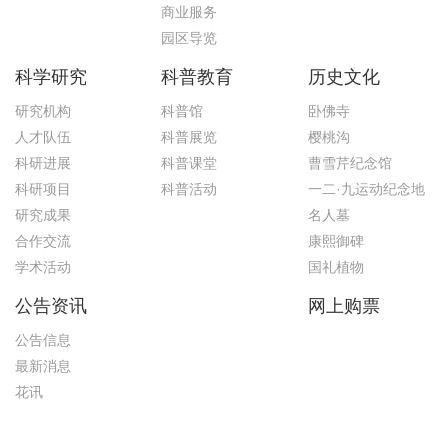
商业服务
园区导览
科学研究
科普教育
历史文化
研究机构
科普馆
卧佛寺
人才队伍
科普展览
樱桃沟
科研进展
科普课堂
曹雪芹纪念馆
科研项目
科普活动
一二·九运动纪念地
研究成果
名人墓
合作交流
康熙御碑
学术活动
国礼植物
公告资讯
网上购票
公告信息
最新消息
花讯