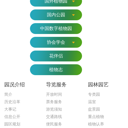
国外植物园
国内公园
中国数字植物园
协会学会
花伴侣
植物志
园况介绍
导览服务
园林园艺
简介
开放时间
专类园
历史沿革
票务服务
温室
大事记
游览须知
盆景园
信息公开
交通路线
重点植物
园区规划
便民服务
植物认养