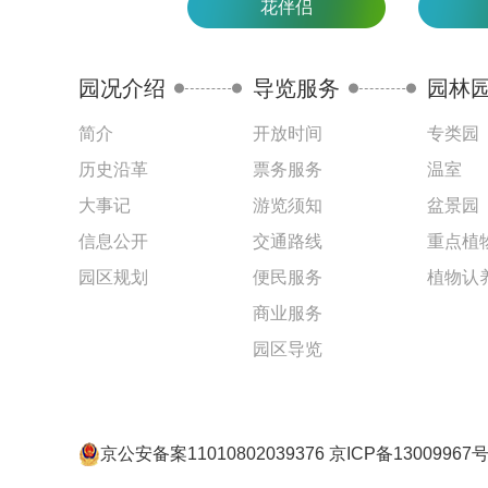
花伴侣
园况介绍
导览服务
园林
简介
开放时间
专类园
历史沿革
票务服务
温室
大事记
游览须知
盆景园
信息公开
交通路线
重点植
园区规划
便民服务
植物认
商业服务
园区导览
京公安备案11010802039376 京ICP备13009967号