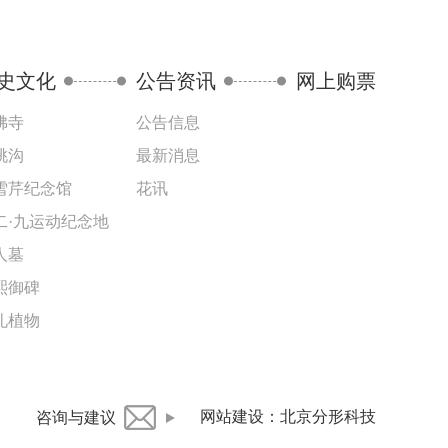
史文化
公告资讯
网上购票
佛寺
公告信息
桃沟
最新消息
雪芹纪念馆
花讯
二·九运动纪念地
人墓
熙御碑
礼植物
网站建设
：
北京分形科技
咨询与建议