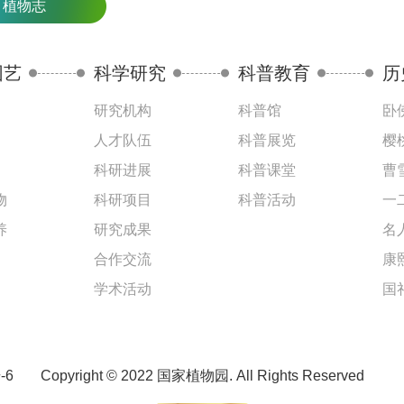
植物志
园艺
科学研究
科普教育
历
研究机构
科普馆
卧
人才队伍
科普展览
樱
科研进展
科普课堂
曹
物
科研项目
科普活动
一
养
研究成果
名
合作交流
康
学术活动
国
-6
Copyright © 2022 国家植物园. All Rights Reserved