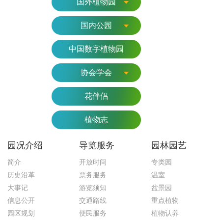
国外植物园
国内公园
中国数字植物园
协会学会
花伴侣
植物志
园况介绍
导览服务
园林园艺
简介
开放时间
专类园
历史沿革
票务服务
温室
大事记
游览须知
盆景园
信息公开
交通路线
重点植物
园区规划
便民服务
植物认养