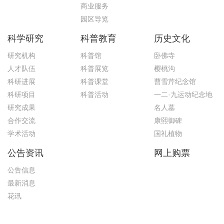
商业服务
园区导览
科学研究
科普教育
历史文化
研究机构
科普馆
卧佛寺
人才队伍
科普展览
樱桃沟
科研进展
科普课堂
曹雪芹纪念馆
科研项目
科普活动
一二·九运动纪念地
研究成果
名人墓
合作交流
康熙御碑
学术活动
国礼植物
公告资讯
网上购票
公告信息
最新消息
花讯