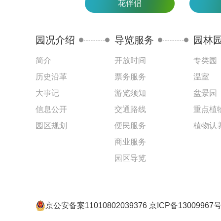
花伴侣
园况介绍
导览服务
园林
简介
开放时间
专类园
历史沿革
票务服务
温室
大事记
游览须知
盆景园
信息公开
交通路线
重点植
园区规划
便民服务
植物认
商业服务
园区导览
京公安备案11010802039376 京ICP备13009967号