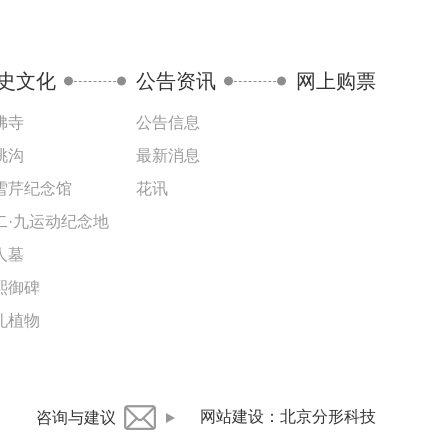
史文化
公告资讯
网上购票
佛寺
公告信息
桃沟
最新消息
雪芹纪念馆
花讯
二·九运动纪念地
人墓
熙御碑
礼植物
网站建设
：
北京分形科技
咨询与建议