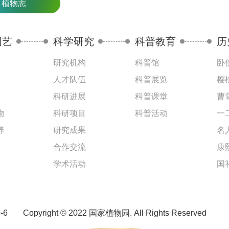
植物志
园艺
科学研究
科普教育
历
研究机构
科普馆
卧
人才队伍
科普展览
樱
科研进展
科普课堂
曹
物
科研项目
科普活动
一
养
研究成果
名
合作交流
康
学术活动
国
-6
Copyright © 2022 国家植物园. All Rights Reserved