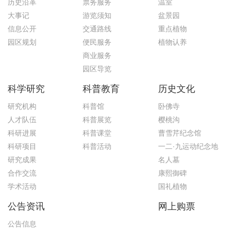
历史沿革
票务服务
温室
大事记
游览须知
盆景园
信息公开
交通路线
重点植物
园区规划
便民服务
植物认养
商业服务
园区导览
科学研究
科普教育
历史文化
研究机构
科普馆
卧佛寺
人才队伍
科普展览
樱桃沟
科研进展
科普课堂
曹雪芹纪念馆
科研项目
科普活动
一二·九运动纪念地
研究成果
名人墓
合作交流
康熙御碑
学术活动
国礼植物
公告资讯
网上购票
公告信息