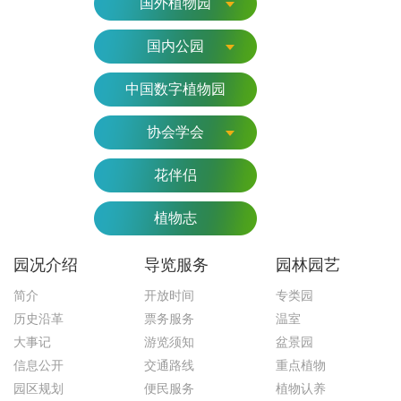
国外植物园
国内公园
中国数字植物园
协会学会
花伴侣
植物志
园况介绍
导览服务
园林园艺
简介
开放时间
专类园
历史沿革
票务服务
温室
大事记
游览须知
盆景园
信息公开
交通路线
重点植物
园区规划
便民服务
植物认养