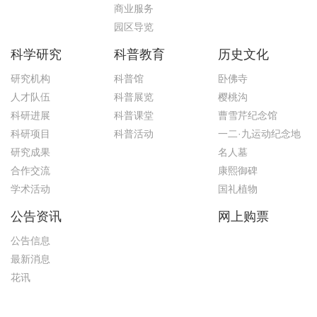
商业服务
园区导览
科学研究
科普教育
历史文化
研究机构
科普馆
卧佛寺
人才队伍
科普展览
樱桃沟
科研进展
科普课堂
曹雪芹纪念馆
科研项目
科普活动
一二·九运动纪念地
研究成果
名人墓
合作交流
康熙御碑
学术活动
国礼植物
公告资讯
网上购票
公告信息
最新消息
花讯